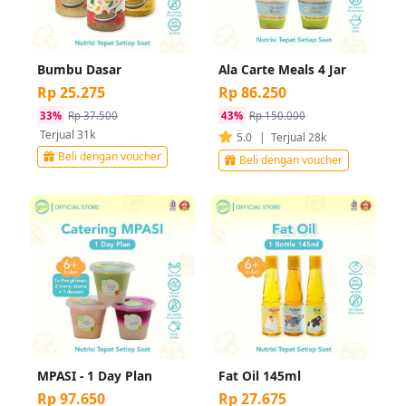
Bumbu Dasar
Ala Carte Meals 4 Jar
Rp 25.275
Rp 86.250
33%
Rp 37.500
43%
Rp 150.000
Terjual 31k
5.0
|
Terjual 28k
Beli dengan voucher
Beli dengan voucher
MPASI - 1 Day Plan
Fat Oil 145ml
Rp 97.650
Rp 27.675