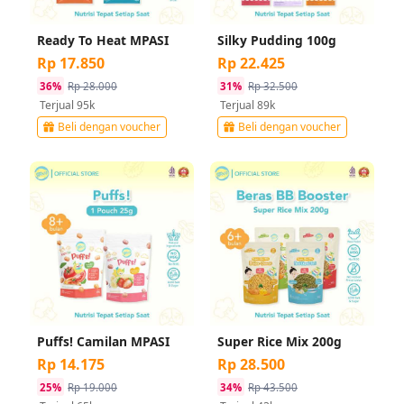
Ready To Heat MPASI
Silky Pudding 100g
Rp 17.850
Rp 22.425
36%
Rp 28.000
31%
Rp 32.500
Terjual 95k
Terjual 89k
Beli dengan voucher
Beli dengan voucher
Puffs! Camilan MPASI
Super Rice Mix 200g
Rp 14.175
Rp 28.500
25%
Rp 19.000
34%
Rp 43.500