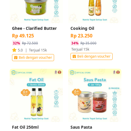
Ghee - Clarified Butter
Cooking Oil
Rp 49.125
Rp 23.250
32%
Rp 72.500
34%
Rp 35.000
Terjual 15k
5.0
|
Terjual 15k
Beli dengan voucher
Beli dengan voucher
Fat Oil 250ml
Saus Pasta