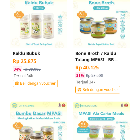
Kaldu Bubuk
Bone Broth / Kaldu 
Tulang MPASI - BB 
Rp 25.875
Booster Bayi
Rp 40.125
34%
Rp 39.000
31%
Rp 58.500
Terjual 34k
Terjual 34k
Beli dengan voucher
Beli dengan voucher